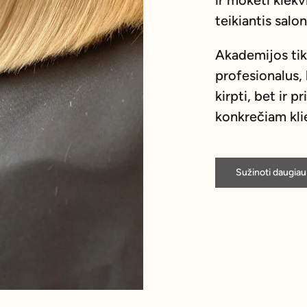
ir mokėti kiek
teikiantis salo
Akademijos tiks
profesionalus, 
kirpti, bet ir p
konkrečiam klie
Sužinoti daugiau