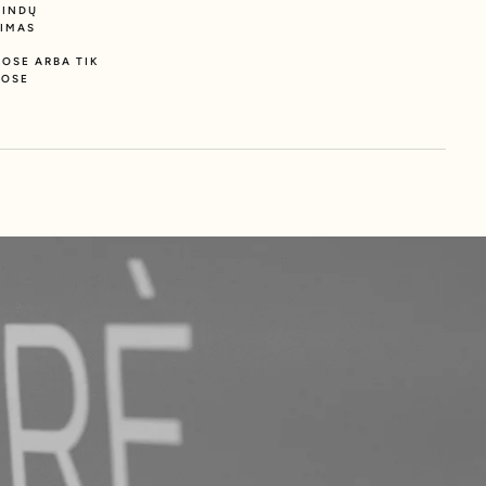
RINDŲ
JIMAS
JOSE ARBA TIK
UOSE