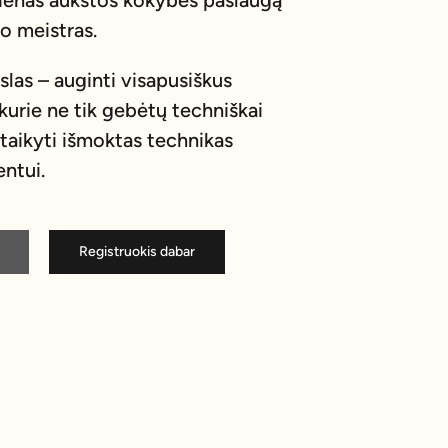
vienas aukštos kokybės paslaugą
no meistras.
las – auginti visapusiškus
kurie ne tik gebėtų techniškai
ritaikyti išmoktas technikas
ntui.
Registruokis dabar