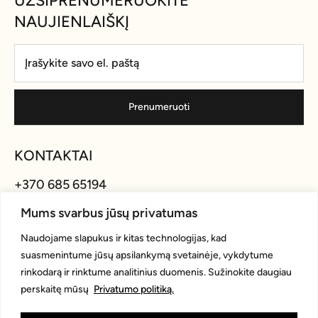
UŽSIPRENUMERUOKITE
NAUJIENLAIŠKĮ
Prenumeruoti
KONTAKTAI
+370 685 65194
info@andreteam.lt
Mums svarbus jūsų privatumas
Naudojame slapukus ir kitas technologijas, kad
ADRESAS
suasmenintume jūsų apsilankymą svetainėje, vykdytume
rinkodarą ir rinktume analitinius duomenis. Sužinokite daugiau
Laisvės al. 9, Kaunas, 44238
perskaitę mūsų
Privatumo politiką.
MES ESAME